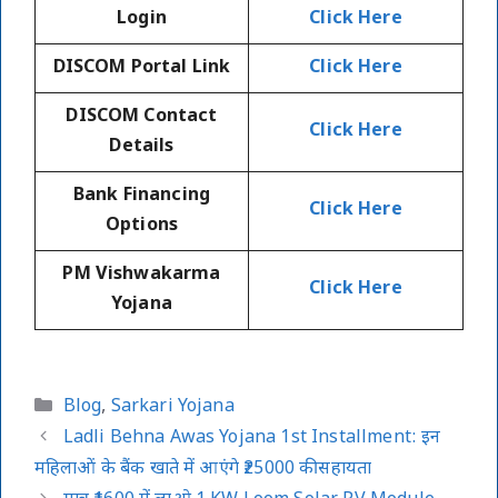
Login
Click Here
DISCOM Portal Link
Click Here
DISCOM Contact
Click Here
Details
Bank Financing
Click Here
Options
PM Vishwakarma
Click Here
Yojana
Categories
Blog
,
Sarkari Yojana
Ladli Behna Awas Yojana 1st Installment: इन
महिलाओं के बैंक खाते में आएंगे ₹25000 की सहायता