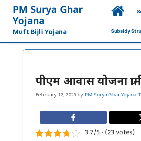
Skip
PM Surya Ghar
S
to
Yojana
content
Subsidy Str
Muft Bijli Yojana
पीएम आवास योजना ग्रामी
February 12, 2025
by
PM Surya Ghar Yojana 
3.7/5 - (23 votes)