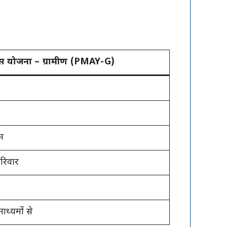
वास योजना – ग्रामीण (PMAY-G)
न
परिवार
्यमों से